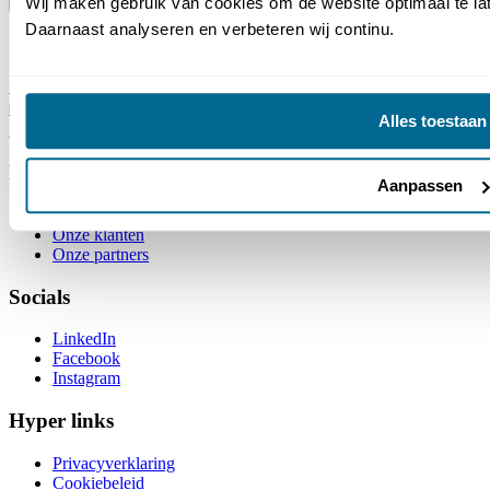
Wij maken gebruik van cookies om de website optimaal te la
Verstuur
Daarnaast analyseren en verbeteren wij continu.
Contactgegevens
+31 6 39 82 1510
info@adventio.nl
Alles toestaan
Utrechtseweg 1 ,3811 NA, Amersfoort
Bedrijf
Aanpassen
Over Ons
Onze klanten
Onze partners
Socials
LinkedIn
Facebook
Instagram
Hyper links
Privacyverklaring
Cookiebeleid