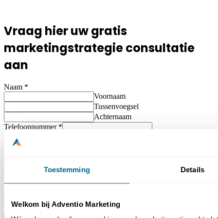
Vraag hier uw gratis
marketingstrategie consultatie
aan
Naam
*
Voornaam
Tussenvoegsel
Achternaam
Telefoonnummer
*
Email Address
*
Bericht
*
AVG/GDPR overeenkomst
*
Toestemming
Details
Ik stem ermee in dat Adventio Marketing mijn ingediende
informatie opslaat zodat zij op mijn vraag kunnen reageren en
mij relevante informatie en aanbiedingen kunnen sturen.
Welkom bij Adventio Marketing